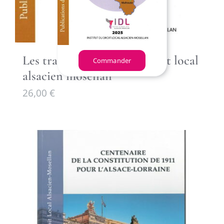
Les transformations du droit local
Commander
alsacien mosellan
26,00
€