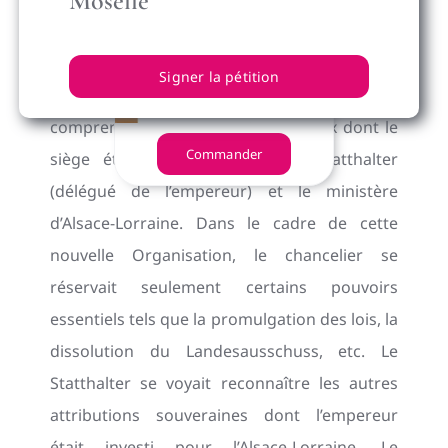
Moselle
insuffisamment décentralisé et une loi du 4
juillet 1879 créa un véritable gouvernement
Signer la pétition
local sinon autonome en Alsace-Lorraine,
comprenant deux organes nouveaux dont le
Commander
siège était à Strasbourg : le Statthalter
(délégué de l’empereur) et le ministère
d’Alsace-Lorraine. Dans le cadre de cette
nouvelle Organisation, le chancelier se
réservait seulement certains pouvoirs
essentiels tels que la promulgation des lois, la
dissolution du Landesausschuss, etc. Le
Statthalter se voyait reconnaître les autres
attributions souveraines dont l’empereur
était investi pour l’Alsace-Lorraine. Le