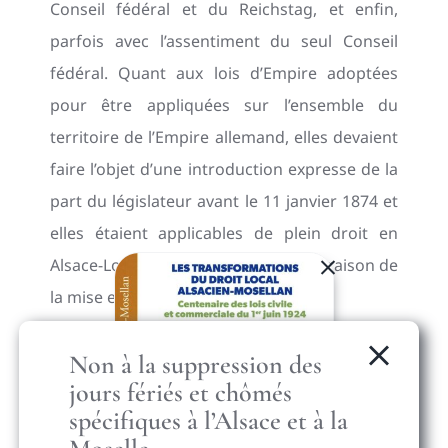
Conseil fédéral et du Reichstag, et enfin,
parfois avec l’assentiment du seul Conseil
fédéral. Quant aux lois d’Empire adoptées
pour être appliquées sur l’ensemble du
territoire de l’Empire allemand, elles devaient
faire l’objet d’une introduction expresse de la
part du législateur avant le 11 janvier 1874 et
elles étaient applicables de plein droit en
Alsace-Lorraine après cette date, en raison de
la mise en vigueur de la Constitution.
Création d’un Gouvernement
Non à la suppression des
jours fériés et chômés
local
spécifiques à l’Alsace et à la
Ce système resta cependant encore