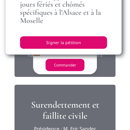
jours fériés et chômés
spécifiques à l’Alsace et à la
Droit local des
Moselle
associations
Signer la pétition
Présidence : M. Jean-Luc Vallens
Rapporteur : M. Stéphane Dhers
Commander
Surendettement et
faillite civile
Présidence : M. Eric Sander