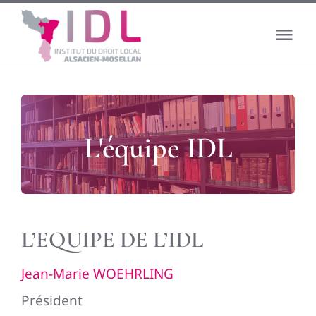
Passer
au
Tog
contenu
Nav
Accueil
Le droit local
L'équipe IDL
L’institut
Actualité
L’EQUIPE DE L’IDL
Boutique
Jean-Marie WOEHRLING
Président
Banque de données