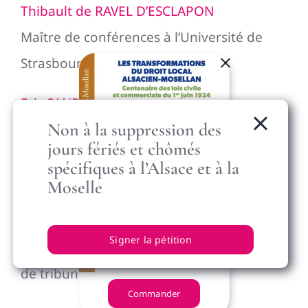
Thibault de RAVEL D’ESCLAPON
Maître de conférences à l’Université de
Strasbourg
Eric SANDER
Non à la suppression des
Secrétaire général de l’IDL et Maître de
jours fériés et chômés
conférences associé à l’Université de
spécifiques à l’Alsace et à la
Strasbourg
Moselle
Jean-Marie WOEHRLING
Signer la pétition
Président de l’IDL et Président honoraire
de tribunal administratif
Commander