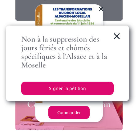
Non à la suppression des
jours fériés et chômés
spécifiques à l’Alsace et à la
Moselle
Signer la pétition
Centre d’information
Commander
sur le droit local.