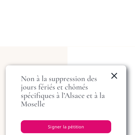
Institut du droit local Alsacien
Mosellan
Non à la suppression des
jours fériés et chômés
spécifiques à l’Alsace et à la
Moselle
Promouvoir sa connaissance, étudier son
application et adapter ses dispositions.
Signer la pétition