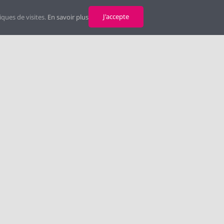
J'accepte
iques de visites.
En savoir plus
5 55 22
IDL20433@orange.fr
 de documentation
ires de l’IDL
r membre de l’IDL
 universitaire
e du colloque
e de stage