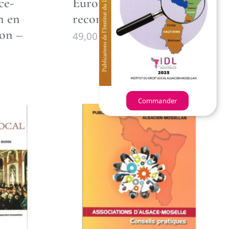
ce-
Europe : les systèmes de
n en
reconnaissance, 2004
ion –
49,00
€
Commander