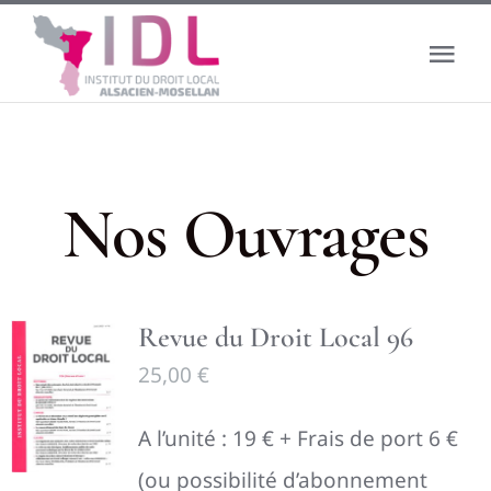
Passer
au
Tog
contenu
Nav
Accueil
Le droit local
Nos Ouvrages
L’institut
Revue du Droit Local 96
Actualité
25,00
€
Boutique
A l’unité : 19 € + Frais de port 6 €
(ou possibilité d’abonnement
Banque de données