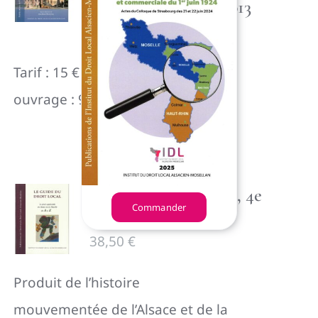
l’Alsace-Lorraine, 2013
24,00
€
Tarif : 15 € - Frais de port par
ouvrage : 9 €
Guide du droit local, 4e
Commander
Édition, 2015
38,50
€
P
roduit de l’histoire
mouvementée de l’Alsace et de la