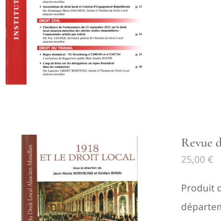
Revue d
25,00
€
P
roduit 
départem