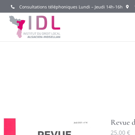
Passer
Consultations téléphoniques Lundi – Jeudi 14h-16h
au
contenu
Revue d
25,00
€