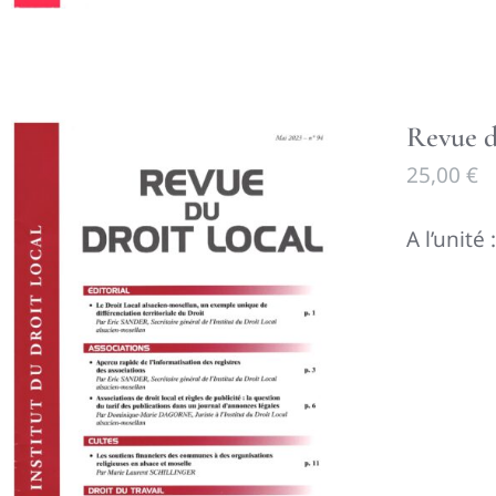
Revue d
25,00
€
A l’unité