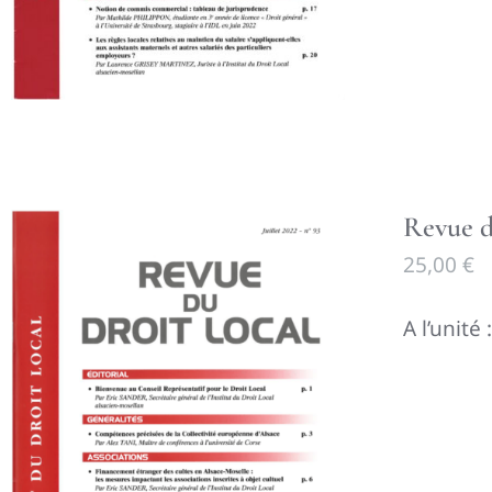
Revue d
25,00
€
A l’unité