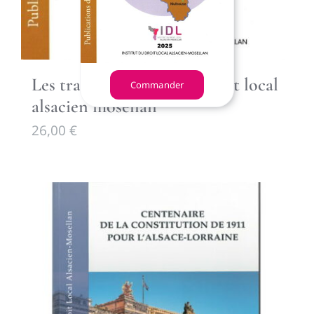
Les transformations du droit local
Commander
alsacien mosellan
26,00
€