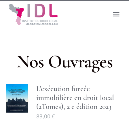
Passer
au
Tog
contenu
Nav
Accueil
Le droit local
Nos Ouvrages
L’institut
L’exécution forcée
Actualité
immobilière en droit local
(2Tomes), 2 e édition 2023
Boutique
83,00
€
Banque de données