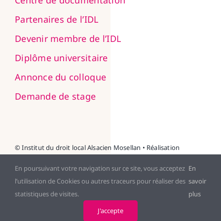
Partenaires de l’IDL
Devenir membre de l’IDL
Diplôme universitaire
Annonce du colloque
Demande de stage
© Institut du droit local Alsacien Mosellan • Réalisation
NEXAGO
En poursuivant votre navigation sur ce site, vous acceptez
En
l’utilisation de Cookies ou autres traceurs pour réaliser des
savoir
Mentions légales
Politique de confidentialité
statistiques de visites.
plus
CGV
J'accepte