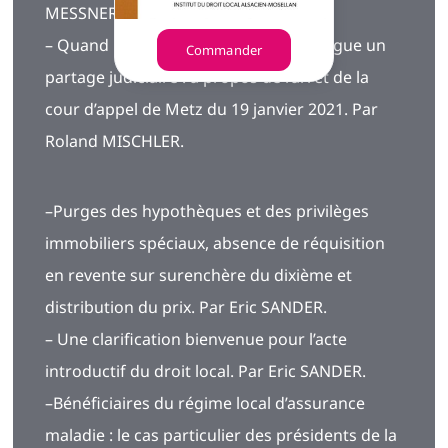
MESSNER.
– Quand le juge de l’exécution homologue un
Commander
partage judiciaire : à propos de l’arrêt de la
cour d’appel de Metz du 19 janvier 2021. Par
Roland MISCHLER.
–Purges des hypothèques et des privilèges
immobiliers spéciaux, absence de réquisition
en revente sur surenchère du dixième et
distribution du prix. Par Eric SANDER.
– Une clarification bienvenue pour l’acte
introductif du droit local. Par Eric SANDER.
–Bénéficiaires du régime local d’assurance
maladie : le cas particulier des présidents de la