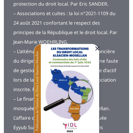
protection du droit local. Par Eric SANDER.
– Associations et cultes : la loi n°2021-1109 du
24 août 2021 confortant le respect des
principes de la République et le droit local. Par
Jean-Marie WOEHRLING.
– L’atténuation de la responsabilité financière
du dirigeant bénévole ayant commis une faute
de gestion à l’origine d’une insuffisance d’actif
lors de la liquidation judiciaire de l’association
inscrite. Par Eric SANDER.
– Le financement des paroisses et des
mosquées en droit local alsacien-mosellan.
L’affaire de la construction de la mosquée
Eyyub Sulatn de Strasbourg. Par Francis