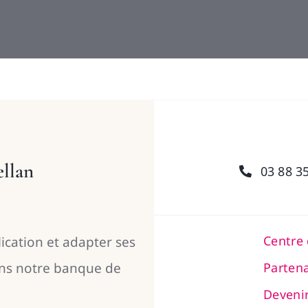
ellan
03 88 3
Centre
ication et adapter ses
ans notre banque de
Partena
Deveni