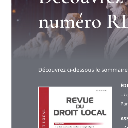
numéro R
Découvrez ci-dessous le sommaire 
ÉD
–
Le
Par
AS
– A