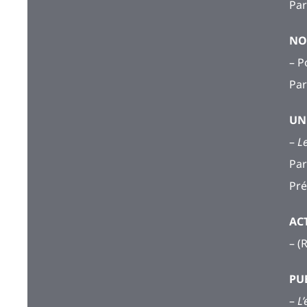
Par
NO
– P
Par
UN
–
Le
Par
Pré
AC
– (
PU
–
L’