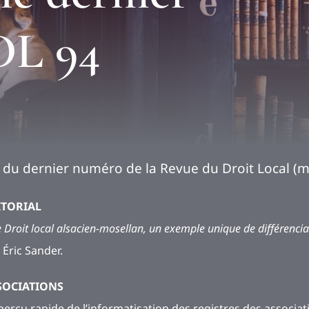
DL 94
du dernier numéro de la Revue du Droit Local (ma
ITORIAL
 Droit local alsacien-mosellan, un exemple unique de différenciati
 Éric Sander.
SOCIATIONS
perçu rapide de l’informatisation des registres des associat