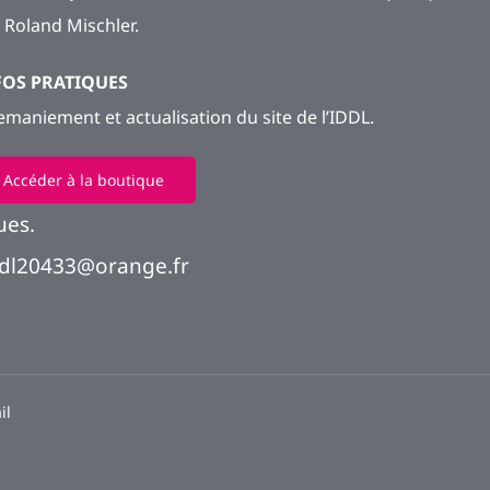
 Roland Mischler.
FOS PRATIQUES
emaniement et actualisation du site de l’IDDL.
Accéder à la boutique
ues.
idl20433@orange.fr
il