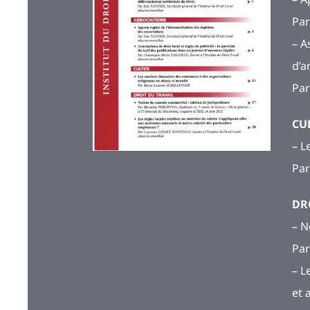
Par
– A
d’a
Par
CU
– L
Par
DR
– N
Par
– L
et 