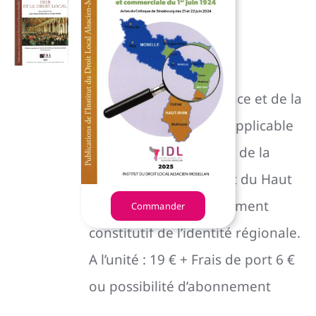
Revue du droit local
25,00
€
P
roduit de l’histoire
mouvementée de l’Alsace et de la
Moselle, le droit local applicable
dans les départements de la
Moselle, du Bas Rhin et du Haut
Rhin est devenu un élément
Commander
constitutif de l’identité régionale.
A l’unité : 19 € + Frais de port 6 €
ou possibilité d’abonnement