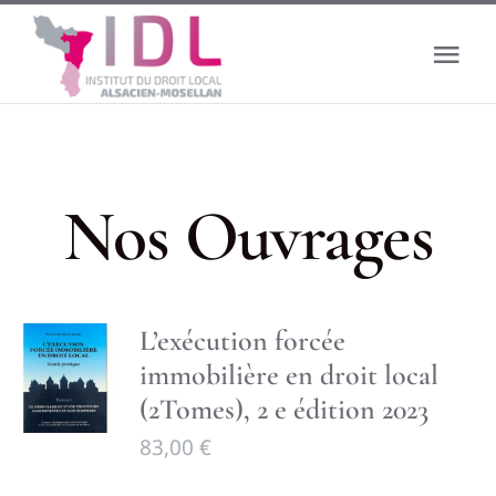
Passer
au
Tog
contenu
Nav
Accueil
Le droit local
Nos Ouvrages
L’institut
L’exécution forcée
Actualité
immobilière en droit local
(2Tomes), 2 e édition 2023
Boutique
83,00
€
Banque de données